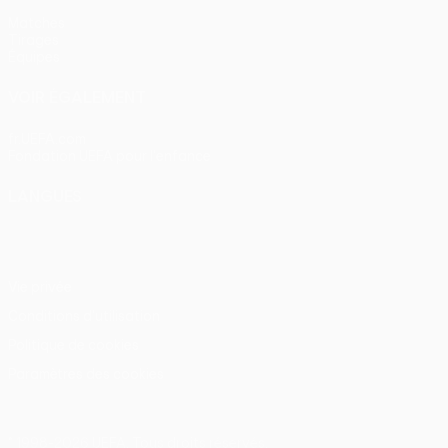
Matches
Tirages
Équipes
VOIR ÉGALEMENT
fr.UEFA.com
Fondation UEFA pour l'enfance
LANGUES
Français
English
Français
Deutsch
Русский
Español
Itali
Vie privée
Conditions d'utilisation
Politique de cookies
Paramètres des cookies
© 1998-2026 UEFA. Tous droits réservés.