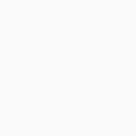
Infos
Histoire
À propos
ano
Português