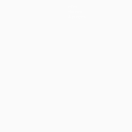
Infos
Histoire
À propos
ano
Português