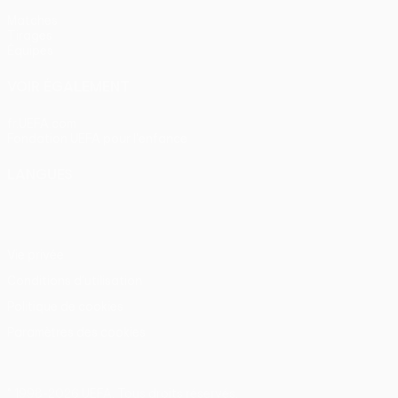
Matches
Tirages
Équipes
VOIR ÉGALEMENT
fr.UEFA.com
Fondation UEFA pour l'enfance
LANGUES
Français
English
Français
Deutsch
Русский
Español
Itali
Vie privée
Conditions d'utilisation
Politique de cookies
Paramètres des cookies
© 1998-2026 UEFA. Tous droits réservés.