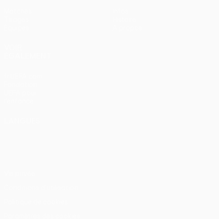
Matches
Infos
Tirages
Histoire
Équipes
À propos
VOIR
ÉGALEMENT
fr.UEFA.com
Fondation
UEFA pour
l'enfance
LANGUES
Français
English
Français
Deutsch
Русский
Español
Italiano
Português
Vie privée
Conditions d'utilisation
Politique de cookies
Paramètres des cookies