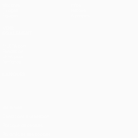
Matches
Infos
Tirages
Histoire
Équipes
À propos
VOIR
ÉGALEMENT
fr.UEFA.com
Fondation
UEFA pour
l'enfance
LANGUES
Français
English
Français
Deutsch
Русский
Español
Italiano
Português
Vie privée
Conditions d'utilisation
Politique de cookies
Paramètres des cookies