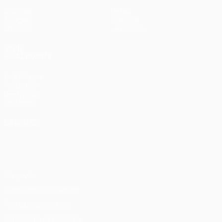
Matches
Infos
Tirages
Histoire
Équipes
À propos
VOIR
ÉGALEMENT
fr.UEFA.com
Fondation
UEFA pour
l'enfance
LANGUES
Français
English
Français
Deutsch
Русский
Español
Italiano
Português
Vie privée
Conditions d'utilisation
Politique de cookies
Paramètres des cookies