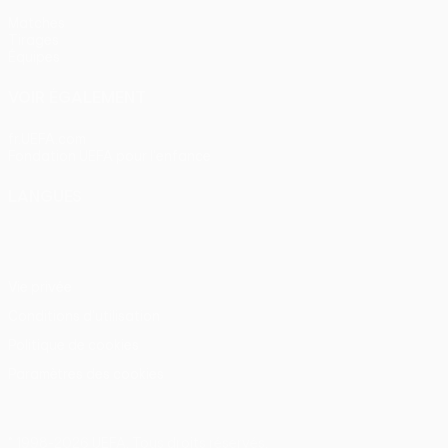
Matches
Tirages
Équipes
VOIR ÉGALEMENT
fr.UEFA.com
Fondation UEFA pour l'enfance
LANGUES
Français
English
Français
Deutsch
Русский
Español
Itali
Vie privée
Conditions d'utilisation
Politique de cookies
Paramètres des cookies
© 1998-2026 UEFA. Tous droits réservés.