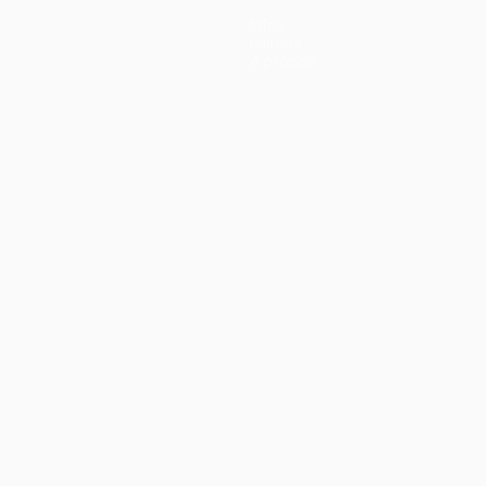
Infos
Histoire
À propos
ano
Português