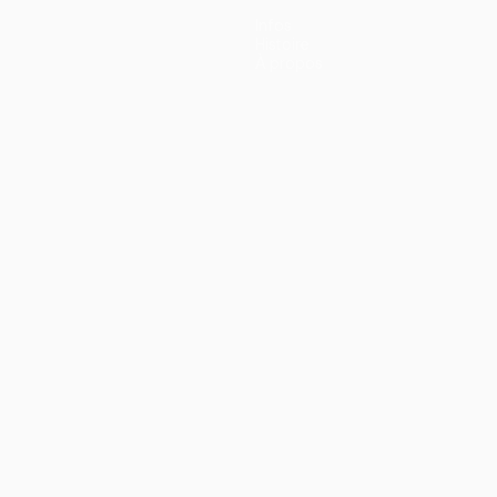
Infos
Histoire
À propos
ano
Português