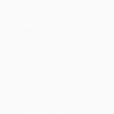
Matches
Tirages
Équipes
VOIR ÉGALEMENT
fr.UEFA.com
Fondation UEFA pour l'enfance
LANGUES
Français
English
Français
Deutsch
Русский
Español
Itali
Vie privée
Conditions d'utilisation
Politique de cookies
Paramètres des cookies
© 1998-2026 UEFA. Tous droits réservés.