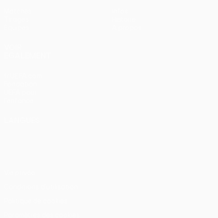
Matches
Infos
Tirages
Histoire
Équipes
À propos
VOIR
ÉGALEMENT
fr.UEFA.com
Fondation
UEFA pour
l'enfance
LANGUES
Français
English
Français
Deutsch
Русский
Español
Italiano
Português
Vie privée
Conditions d'utilisation
Politique de cookies
Paramètres des cookies