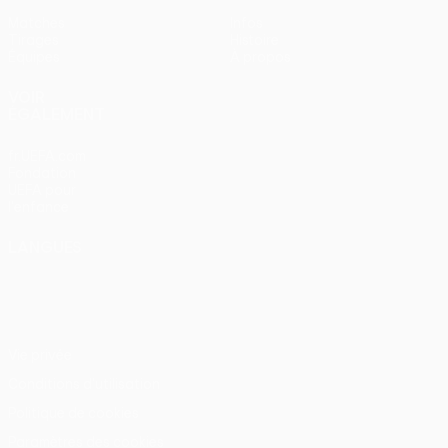
Matches
Infos
Tirages
Histoire
Équipes
À propos
VOIR
ÉGALEMENT
fr.UEFA.com
Fondation
UEFA pour
l'enfance
LANGUES
Français
English
Français
Deutsch
Русский
Español
Italiano
Português
Vie privée
Conditions d'utilisation
Politique de cookies
Paramètres des cookies