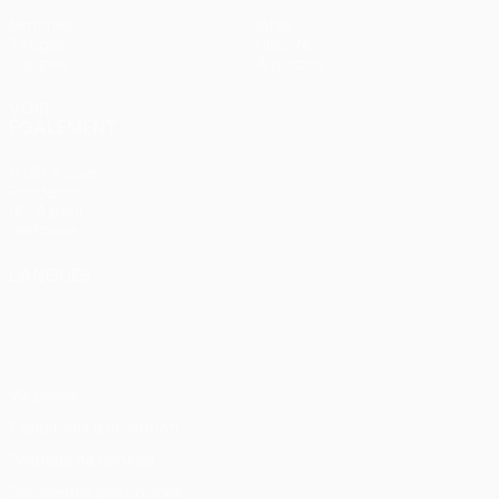
Matches
Infos
Tirages
Histoire
Équipes
À propos
VOIR
ÉGALEMENT
fr.UEFA.com
Fondation
UEFA pour
l'enfance
LANGUES
Français
English
Français
Deutsch
Русский
Español
Italiano
Português
Vie privée
Conditions d'utilisation
Politique de cookies
Paramètres des cookies