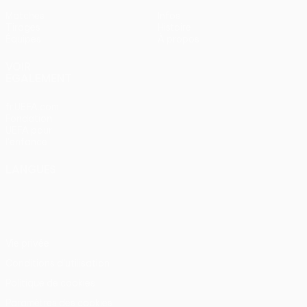
Matches
Infos
Tirages
Histoire
Équipes
À propos
VOIR
ÉGALEMENT
fr.UEFA.com
Fondation
UEFA pour
l'enfance
LANGUES
Français
English
Français
Deutsch
Русский
Español
Italiano
Português
Vie privée
Conditions d'utilisation
Politique de cookies
Paramètres des cookies