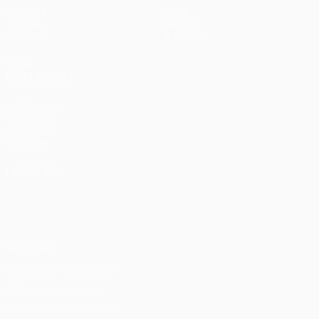
Matches
Infos
Tirages
Histoire
Équipes
À propos
VOIR
ÉGALEMENT
fr.UEFA.com
Fondation
UEFA pour
l'enfance
LANGUES
Français
English
Français
Deutsch
Русский
Español
Italiano
Português
Vie privée
Conditions d'utilisation
Politique de cookies
Paramètres des cookies