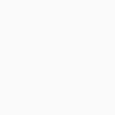
Infos
Histoire
À propos
ano
Português