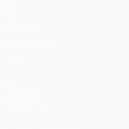
Matches
Tirages
Équipes
VOIR ÉGALEMENT
fr.UEFA.com
Fondation UEFA pour l'enfance
LANGUES
Français
English
Français
Deutsch
Русский
Español
Itali
Vie privée
Conditions d'utilisation
Politique de cookies
Paramètres des cookies
© 1998-2026 UEFA. Tous droits réservés.