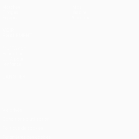
Matches
Infos
Tirages
Histoire
Équipes
À propos
VOIR
ÉGALEMENT
fr.UEFA.com
Fondation
UEFA pour
l'enfance
LANGUES
Français
English
Français
Deutsch
Русский
Español
Italiano
Português
Vie privée
Conditions d'utilisation
Politique de cookies
Paramètres des cookies