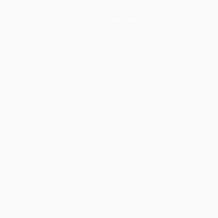
Infos
Histoire
À propos
ano
Português