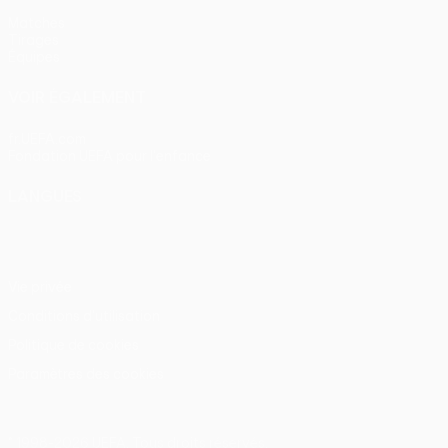
Matches
Tirages
Équipes
VOIR ÉGALEMENT
fr.UEFA.com
Fondation UEFA pour l'enfance
LANGUES
Français
English
Français
Deutsch
Русский
Español
Itali
Vie privée
Conditions d'utilisation
Politique de cookies
Paramètres des cookies
© 1998-2026 UEFA. Tous droits réservés.