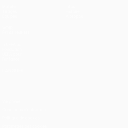
Matches
Infos
Tirages
Histoire
Équipes
À propos
VOIR
ÉGALEMENT
fr.UEFA.com
Fondation
UEFA pour
l'enfance
LANGUES
Français
English
Français
Deutsch
Русский
Español
Italiano
Português
Vie privée
Conditions d'utilisation
Politique de cookies
Paramètres des cookies