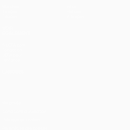
Matches
Infos
Tirages
Histoire
Équipes
À propos
VOIR
ÉGALEMENT
fr.UEFA.com
Fondation
UEFA pour
l'enfance
LANGUES
Français
English
Français
Deutsch
Русский
Español
Italiano
Português
Vie privée
Conditions d'utilisation
Politique de cookies
Paramètres des cookies