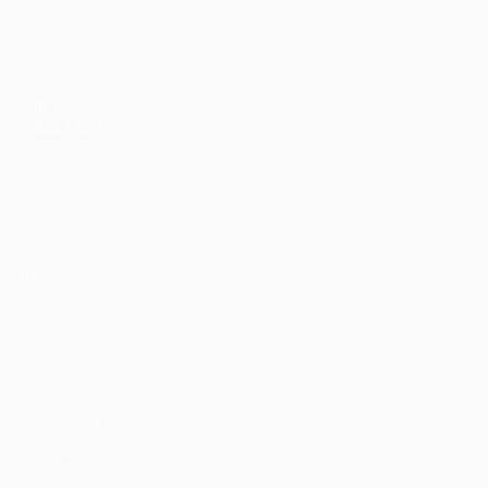
Matches
Infos
Tirages
Histoire
Équipes
À propos
VOIR
ÉGALEMENT
fr.UEFA.com
Fondation
UEFA pour
l'enfance
LANGUES
Français
English
Français
Deutsch
Русский
Español
Italiano
Português
Vie privée
Conditions d'utilisation
Politique de cookies
Paramètres des cookies