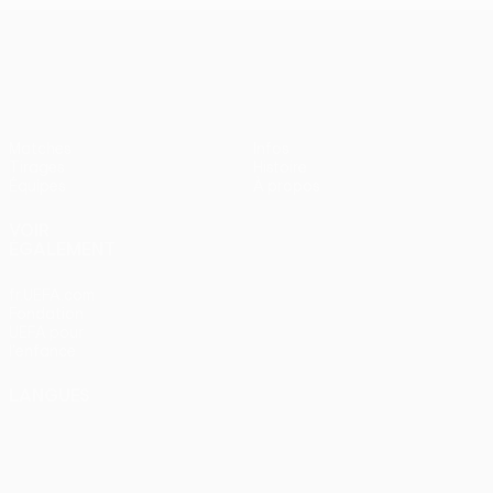
UEFA Women’s Europa Cup
Matches
Infos
Tirages
Histoire
Équipes
À propos
VOIR
ÉGALEMENT
fr.UEFA.com
Fondation
UEFA pour
l'enfance
LANGUES
Français
English
Français
Deutsch
Русский
Español
Italiano
Português