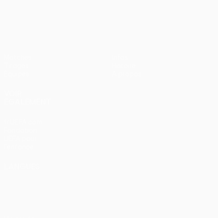
UEFA Women’s Europa Cup
Matches
Infos
Tirages
Histoire
Équipes
À propos
VOIR
ÉGALEMENT
fr.UEFA.com
Fondation
UEFA pour
l'enfance
LANGUES
Français
English
Français
Deutsch
Русский
Español
Italiano
Português