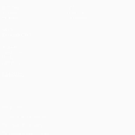
Matches
Infos
Tirages
Histoire
Équipes
À propos
VOIR
ÉGALEMENT
fr.UEFA.com
Fondation
UEFA pour
l'enfance
LANGUES
Français
English
Français
Deutsch
Русский
Español
Italiano
Português
Vie privée
Conditions d'utilisation
Politique de cookies
Paramètres des cookies