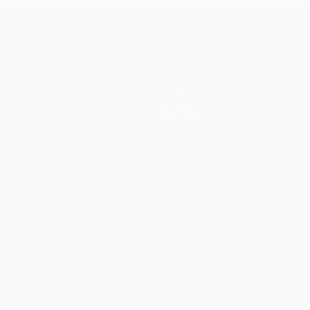
Infos
Histoire
À propos
ano
Português