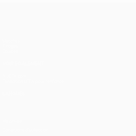
UEFA Women’s Europa Cup
Matches
Tirages
Équipes
VOIR ÉGALEMENT
fr.UEFA.com
Fondation UEFA pour l'enfance
LANGUES
Français
English
Français
Deutsch
Русский
Español
Itali
Vie privée
Conditions d'utilisation