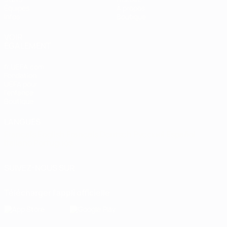
Équipes
À propos
Infos
Boutique
VOIR
ÉGALEMENT
fr.UEFA.com
Fondation
UEFA pour
l'enfance
Boutique
LANGUES
Français
English
Français
Deutsch
Русский
Español
Italiano
Português
SUIVEZ-NOUS SUR
Télécharger l'appli officielle