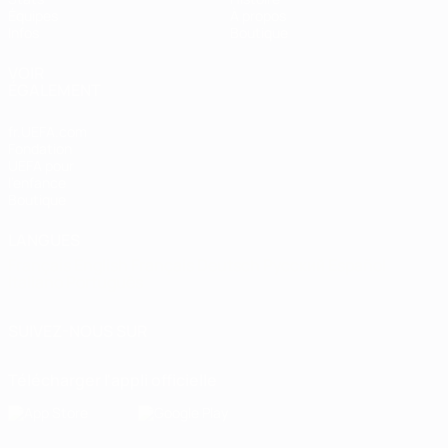
Équipes
À propos
Infos
Boutique
VOIR
ÉGALEMENT
fr.UEFA.com
Fondation
UEFA pour
l'enfance
Boutique
LANGUES
Français
English
Français
Deutsch
Русский
Español
Italiano
Português
SUIVEZ-NOUS SUR
Télécharger l'appli officielle