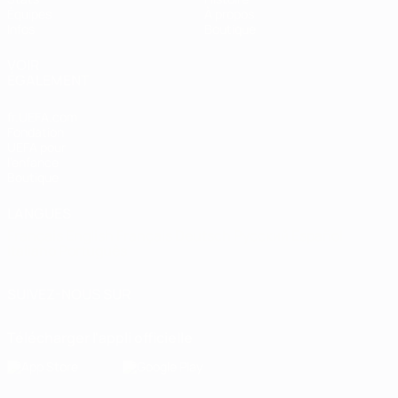
Équipes
À propos
Infos
Boutique
VOIR
ÉGALEMENT
fr.UEFA.com
Fondation
UEFA pour
l'enfance
Boutique
LANGUES
Français
English
Français
Deutsch
Русский
Español
Italiano
Português
SUIVEZ-NOUS SUR
Télécharger l'appli officielle