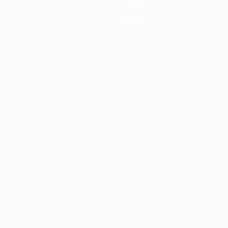
À propos
Boutique
Português