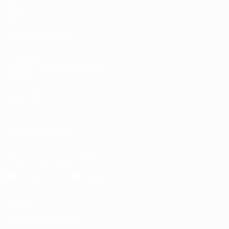
Équipes
Infos
VOIR ÉGALEMENT
fr.UEFA.com
Fondation UEFA pour l'enfance
Boutique
LANGUES
Français
English
Français
Deutsch
Русский
Español
Italiano
SUIVEZ-NOUS SUR
Télécharger l'appli officielle
Vie privée
Conditions d'utilisation