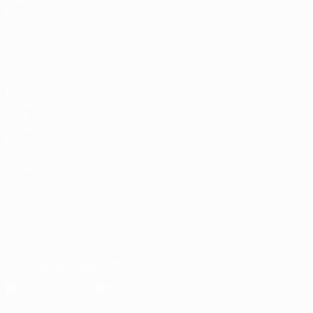
Équipes
À propos
Infos
Boutique
VOIR
ÉGALEMENT
fr.UEFA.com
Fondation
UEFA pour
l'enfance
Boutique
LANGUES
Français
English
Français
Deutsch
Русский
Español
Italiano
Português
SUIVEZ-NOUS SUR
Télécharger l'appli officielle