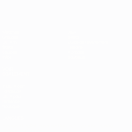
EURO féminin
Matches
Jeux
Groupes
Billets
UEFA.tv
Guide de l'évènement
Stats
Histoire
Équipes
À propos
Infos
Boutique
VOIR
ÉGALEMENT
fr.UEFA.com
Fondation
UEFA pour
l'enfance
Boutique
LANGUES
Français
English
Français
Deutsch
Русский
Español
Italiano
Português