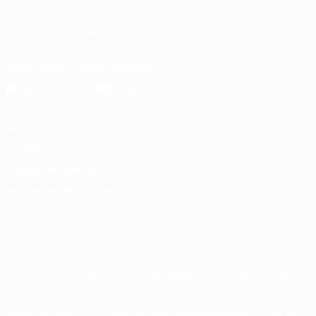
SUIVEZ-NOUS SUR
Télécharger l'appli officielle
Vie privée
Conditions d'utilisation
Politique de cookies
Paramètres des cookies
© 1998-2026 UEFA. Tous droits réservés.
La désignation UEFA, le logo de l'UEFA et toutes les marques liées
aux compétitions de l'UEFA sont protégés en tant que marques
et/ou droits d'auteur de l'UEFA. Toute utilisation de ces marques
déposées à des fins commerciales est interdite. L'utilisation de la
plate-forme UEFA.com implique que vous acceptez les Conditions