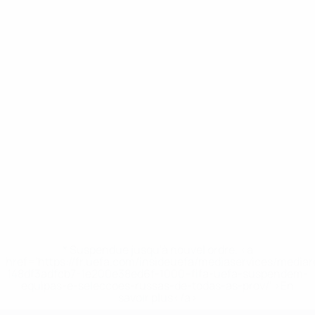
* Suspendue jusqu'à nouvel ordre. <a
href='https://fr.uefa.com/insideuefa/mediaservices/media
148df3adfcb7-1e200e38ed6f-1000--fifa-uefa-suspendem-
equipas-e-seleccoes-russas-de-todas-as-prov/' >En
savoir plus</a>