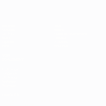
EURO féminin
Matches
Jeux
Groupes
Billets
UEFA.tv
Guide de l'évènement
Stats
Histoire
Équipes
À propos
Infos
Boutique
VOIR
ÉGALEMENT
fr.UEFA.com
Fondation
UEFA pour
l'enfance
Boutique
LANGUES
Français
English
Français
Deutsch
Русский
Español
Italiano
Português