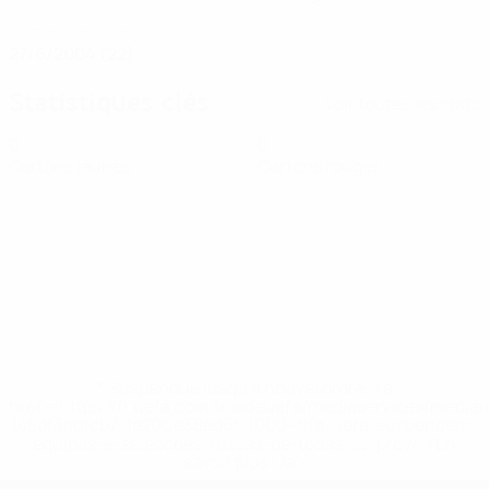
DATE DE NAISSANCE
27/6/2004 (22)
Statistiques clés
Voir toutes les stats
0
0
Cartons jaunes
Cartons rouges
* Suspendue jusqu'à nouvel ordre. <a
href='https://fr.uefa.com/insideuefa/mediaservices/media
148df3adfcb7-1e200e38ed6f-1000--fifa-uefa-suspendem-
equipas-e-seleccoes-russas-de-todas-as-prov/' >En
savoir plus</a>