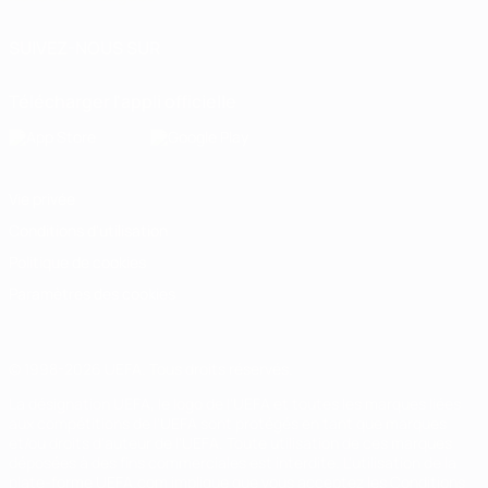
SUIVEZ-NOUS SUR
Télécharger l'appli officielle
Vie privée
Conditions d'utilisation
Politique de cookies
Paramètres des cookies
© 1998-2026 UEFA. Tous droits réservés.
La désignation UEFA, le logo de l'UEFA et toutes les marques liées
aux compétitions de l'UEFA sont protégés en tant que marques
et/ou droits d'auteur de l'UEFA. Toute utilisation de ces marques
déposées à des fins commerciales est interdite. L'utilisation de la
plate-forme UEFA.com implique que vous acceptez les Conditions