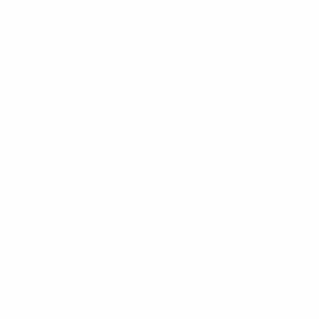
Championnat d'Europe féminin
lun. 7 juil. 2025
· Phase de
groupes
Championnat d'Europe féminin
jeu. 3 juil. 2025
· Phase de
groupes
Éliminatoires européens féminins
mar. 16 juil. 2024
· Phase
de ligues