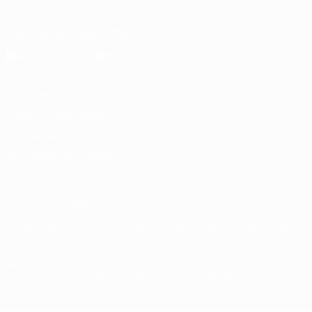
Télécharger l'appli officielle
Vie privée
Conditions d'utilisation
Politique de cookies
Paramètres des cookies
© 1998-2026 UEFA. Tous droits réservés.
La désignation UEFA, le logo de l'UEFA et toutes les marques liées
aux compétitions de l'UEFA sont protégés en tant que marques
et/ou droits d'auteur de l'UEFA. Toute utilisation de ces marques
déposées à des fins commerciales est interdite. L'utilisation de la
plate-forme UEFA.com implique que vous acceptez les Conditions
générales et les Dispositions en matière de vie privée.