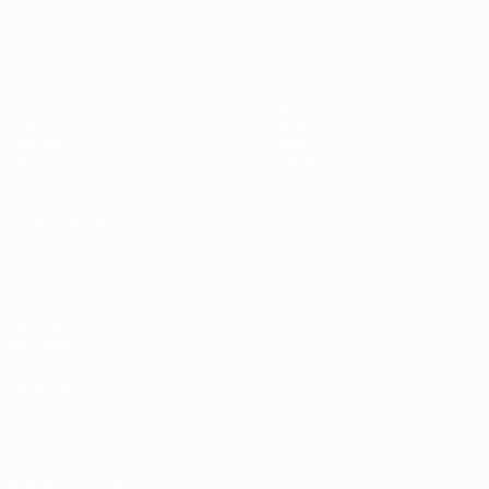
Matches
Jeux
Groupes
Billets
UEFA.tv
Guide de l'évènement
Stats
Histoire
Équipes
À propos
Infos
Boutique
VOIR
ÉGALEMENT
fr.UEFA.com
Fondation
UEFA pour
l'enfance
Boutique
LANGUES
Français
English
Français
Deutsch
Русский
Español
Italiano
Português
SUIVEZ-NOUS SUR