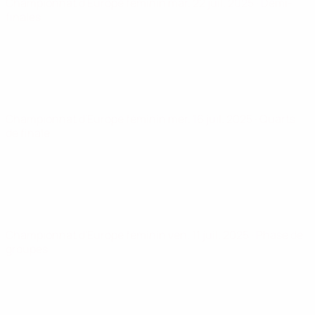
Championnat d'Europe féminin
mar. 22 juil. 2025
· Demi-
finales
Championnat d'Europe féminin
mer. 16 juil. 2025
· Quarts
de finale
Championnat d'Europe féminin
ven. 11 juil. 2025
· Phase de
groupes