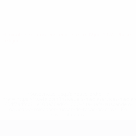
Éliminatoires européens féminins
ven. 12 juil. 2024
· Phase
de ligues
* Suspendue jusqu'à nouvel ordre. <a
href='https://fr.uefa.com/insideuefa/mediaservices/media
148df3adfcb7-1e200e38ed6f-1000--fifa-uefa-suspendem-
equipas-e-seleccoes-russas-de-todas-as-prov/' >En
savoir plus</a>
EURO féminin