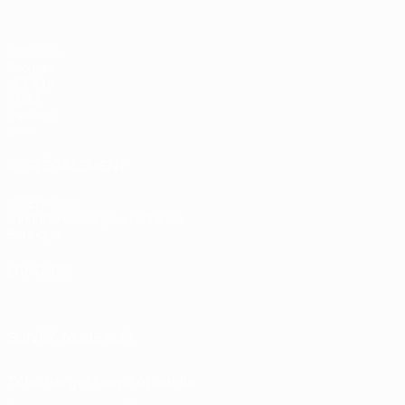
Matches
Groupes
UEFA.tv
Stats
Équipes
Infos
VOIR ÉGALEMENT
fr.UEFA.com
Fondation UEFA pour l'enfance
Boutique
LANGUES
Français
English
Français
Deutsch
Русский
Español
Italiano
SUIVEZ-NOUS SUR
Télécharger l'appli officielle