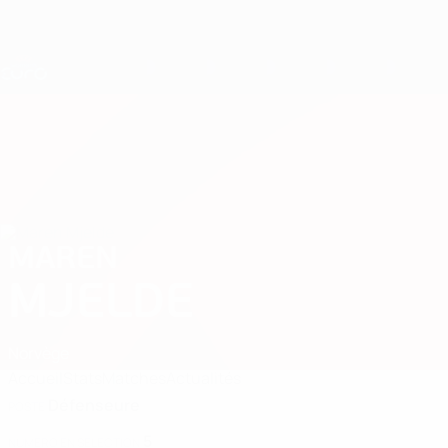
Passer
au
contenu
Nations League &amp; EURO féminin
principal
Scores &amp; stats foot en direct
EURO féminin
MAREN
Maren Mjelde Stats 2025
MJELDE
Norvège
Accueil
Stats
Matches
Actualités
Défenseure
POSTE
5
NUMÉRO EN SÉLECTION