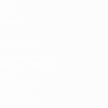
Fondation
UEFA pour
l'enfance
Boutique
LANGUES
Français
English
Français
Deutsch
Русский
Español
Italiano
Português
SUIVEZ-NOUS SUR
Télécharger l'appli officielle
Vie privée
Conditions d'utilisation
Politique de cookies
Paramètres des cookies