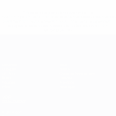
* Suspendue jusqu'à nouvel ordre. <a
href='https://fr.uefa.com/insideuefa/mediaservices/media
148df3adfcb7-1e200e38ed6f-1000--fifa-uefa-suspendem-
equipas-e-seleccoes-russas-de-todas-as-prov/' >En
savoir plus</a>
EURO féminin
Matches
Jeux
Groupes
Billets
UEFA.tv
Guide de l'évènement
Stats
Histoire
Équipes
À propos
Infos
Boutique
VOIR
ÉGALEMENT
fr.UEFA.com