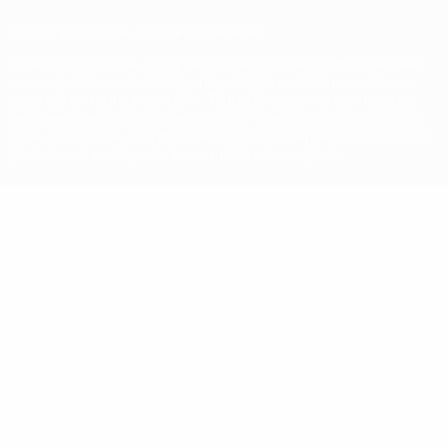
© 1998-2026 UEFA. Tous droits réservés.
La désignation UEFA, le logo de l'UEFA et toutes les marques liées
aux compétitions de l'UEFA sont protégés en tant que marques
et/ou droits d'auteur de l'UEFA. Toute utilisation de ces marques
déposées à des fins commerciales est interdite. L'utilisation de la
plate-forme UEFA.com implique que vous acceptez les Conditions
générales et les Dispositions en matière de vie privée.