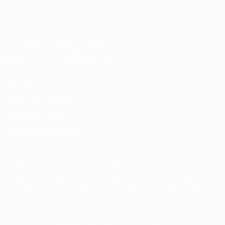
SUIVEZ-NOUS SUR
Télécharger l'appli officielle
Vie privée
Conditions d'utilisation
Politique de cookies
Paramètres des cookies
© 1998-2026 UEFA. Tous droits réservés.
La désignation UEFA, le logo de l'UEFA et toutes les marques liées
aux compétitions de l'UEFA sont protégés en tant que marques
et/ou droits d'auteur de l'UEFA. Toute utilisation de ces marques
déposées à des fins commerciales est interdite. L'utilisation de la
plate-forme UEFA.com implique que vous acceptez les Conditions