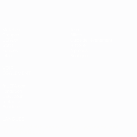
Matches
Jeux
Groupes
Billets
UEFA.tv
Guide de l'évènement
Stats
Histoire
Équipes
À propos
Infos
Boutique
VOIR
ÉGALEMENT
fr.UEFA.com
Fondation
UEFA pour
l'enfance
Boutique
LANGUES
Français
English
Français
Deutsch
Русский
Español
Italiano
Português