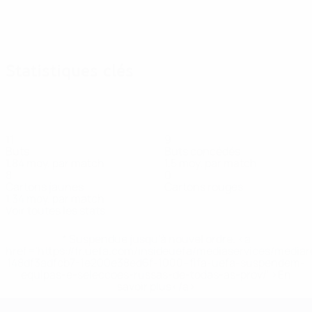
Statistiques clés
11
9
Buts
Buts concédés
1,84 moy. par match
1,5 moy. par match
8
0
Cartons jaunes
Cartons rouges
1,34 moy. par match
Voir toutes les stats
* Suspendue jusqu'à nouvel ordre. <a
href='https://fr.uefa.com/insideuefa/mediaservices/media
148df3adfcb7-1e200e38ed6f-1000--fifa-uefa-suspendem-
equipas-e-seleccoes-russas-de-todas-as-prov/' >En
savoir plus</a>
EURO féminin