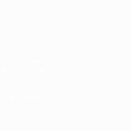
l'enfance
Boutique
LANGUES
Français
English
Français
Deutsch
Русский
Español
Italiano
Português
SUIVEZ-NOUS SUR
Télécharger l'appli officielle
Vie privée
Conditions d'utilisation
Politique de cookies
Paramètres des cookies