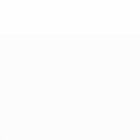
* Suspendue jusqu'à nouvel ordre. <a
href='https://fr.uefa.com/insideuefa/mediaservices/media
148df3adfcb7-1e200e38ed6f-1000--fifa-uefa-suspendem-
equipas-e-seleccoes-russas-de-todas-as-prov/' >En
savoir plus</a>
EURO féminin
Matches
Jeux
Groupes
Billets
UEFA.tv
Guide de l'évènement
Stats
Histoire
Équipes
À propos
Infos
Boutique
VOIR
ÉGALEMENT
fr.UEFA.com
Fondation
UEFA pour