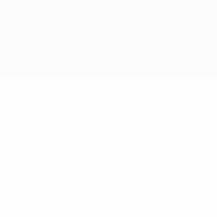
© 1998-2026 UEFA. Tous droits réservés.
La désignation UEFA, le logo de l'UEFA et toutes les marques liées
aux compétitions de l'UEFA sont protégés en tant que marques
et/ou droits d'auteur de l'UEFA. Toute utilisation de ces marques
déposées à des fins commerciales est interdite. L'utilisation de la
plate-forme UEFA.com implique que vous acceptez les Conditions
générales et les Dispositions en matière de vie privée.