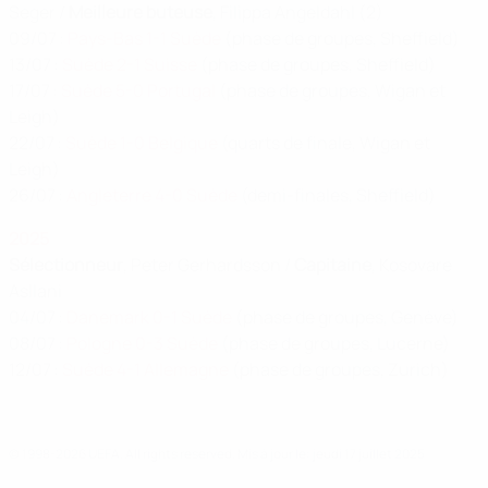
Seger /
Meilleure buteuse
, Filippa Angeldahl (2)
09/07 :
Pays-Bas 1-1 Suède
(phase de groupes, Sheffield)
13/07 :
Suède 2-1 Suisse
(phase de groupes, Sheffield)
17/07 :
Suède 5-0 Portugal
(phase de groupes, Wigan et
Leigh)
22/07 :
Suède 1-0 Belgique
(quarts de finale, Wigan et
Leigh)
26/07 :
Angleterre 4-0 Suède
(demi-finales, Sheffield)
2025
Sélectionneur
, Peter Gerhardsson /
Capitaine
, Kosovare
Asllani
04/07 :
Danemark 0-1 Suède
(phase de groupes, Genève)
08/07 :
Pologne 0-3 Suède
(phase de groupes, Lucerne)
12/07 :
Suède 4-1 Allemagne
(phase de groupes, Zurich)
© 1998-2026 UEFA. All rights reserved.
Mis à jour le: jeudi 17 juillet 2025