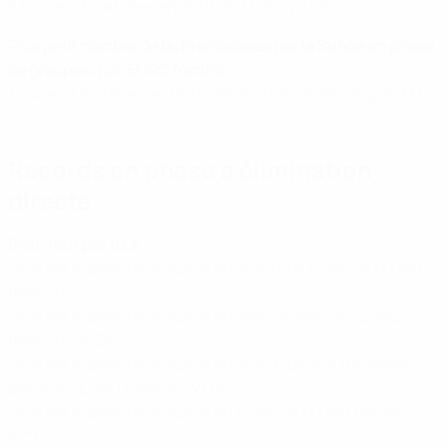
3 buts en 3 matches en 2001, 2017 (moy. 1,00)
Plus petit nombre de buts encaissés par la Suède en phase
de groupes d'un EURO féminin
1 but en 3 matches en 1997, 2005, 2009, 2025 (moy. 0,33)
Records en phase à élimination
directe
Bilan tour par tour
Quel est le bilan de la Suède en quarts de finale de l'EURO
féminin : V2 D2
Quel est le bilan de la Suède en demi-finales de l'EURO
féminin : V4 D5
Quel est le bilan de la Suède en match pour la troisième
place de l'EURO féminin : V1 D0
Quel est le bilan de la Suède en finale de l'EURO féminin :
V1* D3