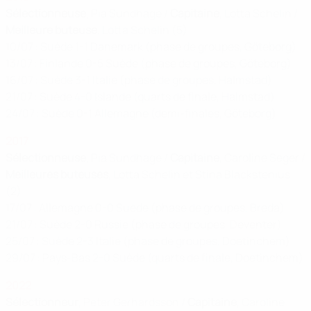
Sélectionneuse
, Pia Sundhage /
Capitaine
, Lotta Schelin /
Meilleure buteuse
, Lotta Schelin (5)
10/07 : Suède 1-1 Danemark (phase de groupes, Göteborg)
13/07 : Finlande 0-5 Suède (phase de groupes, Göteborg)
16/07 : Suède 3-1 Italie (phase de groupes, Halmstad)
21/07 : Suède 4-0 Islande (quarts de finale, Halmstad)
24/07 : Suède 0-1 Allemagne (demi-finales, Göteborg)
2017
Sélectionneuse
, Pia Sundhage /
Capitaine
, Caroline Seger /
Meilleures buteuses
, Lotta Schelin et Stina Blackstenius
(2)
17/07 : Allemagne 0-0 Suède (phase de groupes, Breda)
21/07 : Suède 2-0 Russie (phase de groupes, Deventer)
25/07 : Suède 2-3 Italie (phase de groupes, Doetinchem)
29/07 : Pays-Bas 2-0 Suède (quarts de finale, Doetinchem)
2022
Sélectionneur
, Peter Gerhardsson /
Capitaine
, Caroline