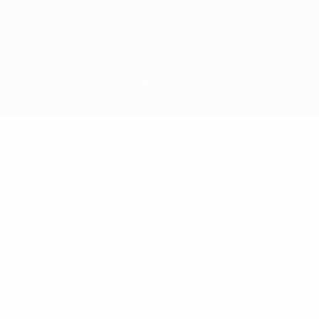
© 1998-2026 UEFA. Tous droits réservés.
La désignation UEFA, le logo de l'UEFA et toutes les marques liées
aux compétitions de l'UEFA sont protégés en tant que marques
et/ou droits d'auteur de l'UEFA. Toute utilisation de ces marques
déposées à des fins commerciales est interdite. L'utilisation de la
plate-forme UEFA.com implique que vous acceptez les Conditions
générales et les Dispositions en matière de vie privée.