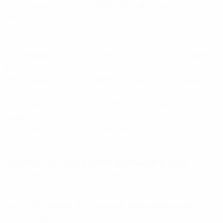
re
2005, Groupe A, J3 V1 N2 D0 BP2 BC1 DB+1 Pts 5, 1
place,
qualifiée
re
2009, Groupe C, J3 V2 N1 D0 BP6 BC1 DB+5 Pts 7, 1
place,
qualifiée
re
2013, Groupe A, J3 V2 N1 D0 BP9 BC2 DB+7 Pts 7, 1
place,
qualifiée
e
2017, Groupe B, J3 V1 N1 D1 BP4 BC3 DB+1 Pts 4, 2
place,
qualifiée
re
2022, Groupe C, J3 V2 N1 D0 BP8 BC2 DB+6 Pts 7, 1
place,
qualifiée
re
2025, Groupe C, J3 V3 N0 D0 BP8 BC1 DB+7 Pts 9, 1
place,
qualifiée
Plus large victoire de la Suède en phase de groupes
5-0, Suède - Finlande, 13/07/2013
5-0, Suède - Portugal, 17/07/2022
Plus lourde défaite de la Suède en phase de groupes
3-1, Allemagne - Suède, 23/06/2001