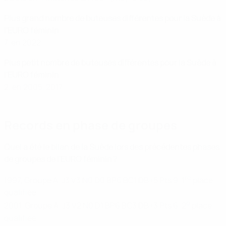
Plus grand nombre de buteuses différentes pour la Suède à
l'EURO féminin
7, en 2022
Plus petit nombre de buteuses différentes pour la Suède à
l'EURO féminin
2, en 2005, 2017
Records en phase de groupes
Quel a été le bilan de la Suède lors des précédentes phases
de groupes de l'EURO féminin ?
re
1997, Groupe A, J3 V3 N0 D0 BP6 BC1 DB+5 Pts 9, 1
place,
qualifiée
e
2001, Groupe A, J3 V2 N0 D1 BP6 BC3 DB+3 Pts 6, 2
place,
qualifiée