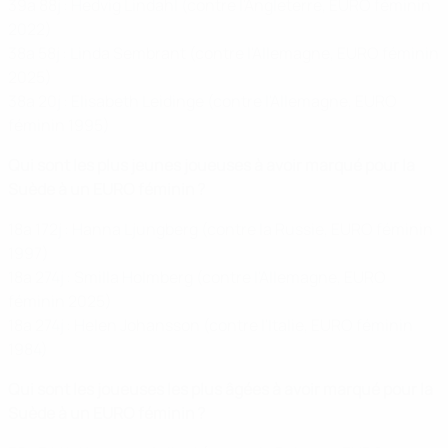
39a 88j : Hedvig Lindahl (contre l'Angleterre, EURO féminin
2022)
38a 58j : Linda Sembrant (contre l'Allemagne, EURO féminin
2025)
38a 20j : Elisabeth Leidinge (contre l'Allemagne, EURO
féminin 1995)
Qui sont les plus jeunes joueuses à avoir marqué pour la
Suède à un EURO féminin ?
18a 172j : Hanna Ljungberg (contre la Russie, EURO féminin
1997)
18a 274j : Smilla Holmberg (contre l'Allemagne, EURO
féminin 2025)
18a 274j : Helen Johansson (contre l'Italie, EURO féminin
1984)
Qui sont les joueuses les plus âgées à avoir marqué pour la
Suède à un EURO féminin ?