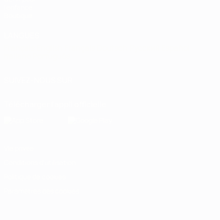
l'enfance
Boutique
LANGUES
Français
English
Français
Deutsch
Русский
Español
Italiano
Português
SUIVEZ-NOUS SUR
Télécharger l'appli officielle
Vie privée
Conditions d'utilisation
Politique de cookies
Paramètres des cookies