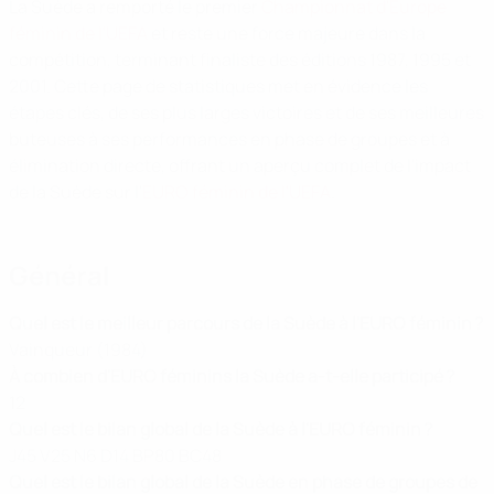
La Suède a remporté le premier
Championnat d'Europe
féminin de l'UEFA
et reste une force majeure dans la
compétition, terminant finaliste des éditions 1987, 1995 et
2001. Cette page de statistiques met en évidence les
étapes clés, de ses plus larges victoires et de ses meilleures
buteuses à ses performances en phase de groupes et à
élimination directe, offrant un aperçu complet de l'impact
de la Suède sur l'
EURO féminin de l'UEFA
.
Général
Quel est le meilleur parcours de la Suède à l'EURO féminin ?
Vainqueur (1984)
À combien d'EURO féminins la Suède a-t-elle participé ?
12
Quel est le bilan global de la Suède à l'EURO féminin ?
J45 V25 N6 D14 BP80 BC48
Quel est le bilan global de la Suède en phase de groupes de