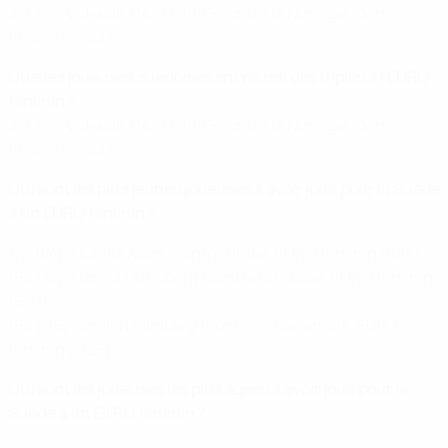
3 : Lena Videkull, 04/03/1995 contre la Norvège (demi-
finales retour)
Quelles joueuses suédoises ont réussi des triplés à l'EURO
féminin ?
3 : Lena Videkull, 04/03/1995 contre la Norvège (demi-
finales retour)
Qui sont les plus jeunes joueuses à avoir joué pour la Suède
à un EURO féminin ?
17a 184j : Gunilla Axén (contre l'Italie, EURO féminin 1984)
18a 172j : Hanna Ljungberg (contre la Russie, EURO féminin
1997)
18a 266j : Smilla Holmberg (contre le Danemark, EURO
féminin 2025)
Qui sont les joueuses les plus âgées à avoir joué pour la
Suède à un EURO féminin ?