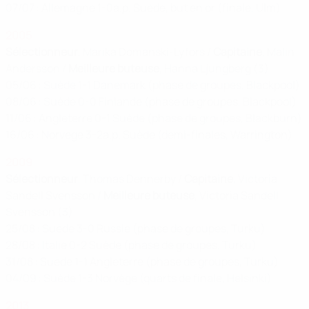
07/07 : Allemagne 1-0a.p. Suède, but en or (finale, Ulm)
2005
Sélectionneur
, Marika Domanski-Lyfors /
Capitaine
, Malin
Andersson /
Meilleure buteuse
, Hanna Ljungberg (3)
05/06 : Suède 1-1 Danemark (phase de groupes, Blackpool)
08/06 : Suède 0-0 Finlande (phase de groupes, Blackpool)
11/06 : Angleterre 0-1 Suède (phase de groupes, Blackburn)
16/06 : Norvège 3-2a.p. Suède (demi-finales, Warrington)
2009
Sélectionneur
, Thomas Dennerby /
Capitaine
, Victoria
Sandell Svensson /
Meilleure buteuse
, Victoria Sandell
Svensson (3)
25/08 : Suède 3-0 Russie (phase de groupes, Turku)
28/08 : Italie 0-2 Suède (phase de groupes, Turku)
31/08 : Suède 1-1 Angleterre (phase de groupes, Turku)
04/09 : Suède 1-3 Norvège (quarts de finale, Helsinki)
2013