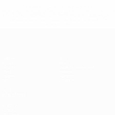
* Suspendue jusqu'à nouvel ordre. <a
href='https://fr.uefa.com/insideuefa/mediaservices/media
148df3adfcb7-1e200e38ed6f-1000--fifa-uefa-suspendem-
equipas-e-seleccoes-russas-de-todas-as-prov/' >En
savoir plus</a>
EURO féminin
Matches
Jeux
Groupes
Billets
UEFA.tv
Guide de l'évènement
Stats
Histoire
Équipes
À propos
Infos
Boutique
VOIR
ÉGALEMENT
fr.UEFA.com
Fondation
UEFA pour