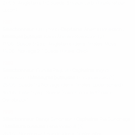
27/05 : Angleterre 1-0 Suède, 3-4 aux t.a.b. (finale retour,
Luton)
1987
Sélectionneur
, Ulf Lyfors /
Capitaine
, Anette Börjesson /
Meilleure buteuse
, Karin Åhman-Svensson (2)
11/06 : Suède 3-2a.p. Angleterre (demi-finales, Moss)
14/06 : Norvège 2-1 Suède (finale, Oslo)
1989
Sélectionneur
, Gunilla Paijkull /
Capitaine
, Ingrid
Johansson /
Meilleures buteuses
, trois joueuses (1)
28/06 : Suède 1-2 Norvège (demi-finales, Lüdenscheid)
e
30/06 : Italie 1-2a.p. Suède (match pour la 3
place,
Osnabrück)
1995
Sélectionneur
, Bengt Simonson /
Capitaine
, Pia Sundhage
/
Meilleure buteuse
, Lena Videkull (3)
26/02 : Norvège 4-3 Suède (demi-finales aller,