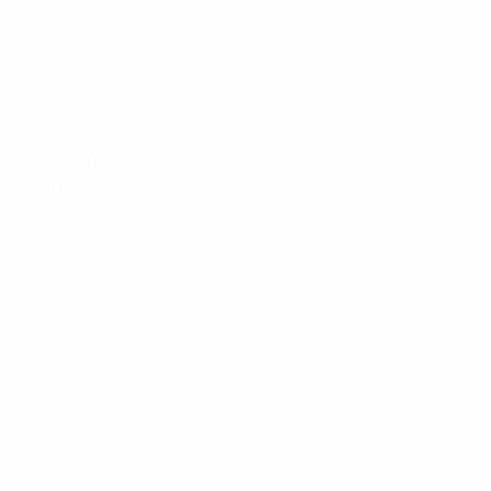
l'EURO féminin ?
J24 V16 N6 D2 BP49 BC14
Quel est le bilan global de la Suède en phase à élimination
directe de l'EURO féminin ?
J21 V9 N0 D12 BP31 BC34
Quel a été le parcours de la Suède lors des précédents
EURO féminins ?
1984
, vainqueur
1987
, finaliste
1989
, troisième
1991
, non qualifiée
1993
, non qualifiée
1995
, finaliste
1997
, demi-finales
2001
, finaliste
2005
, demi-finales
2009
, quarts de finale
2013
, demi-finales