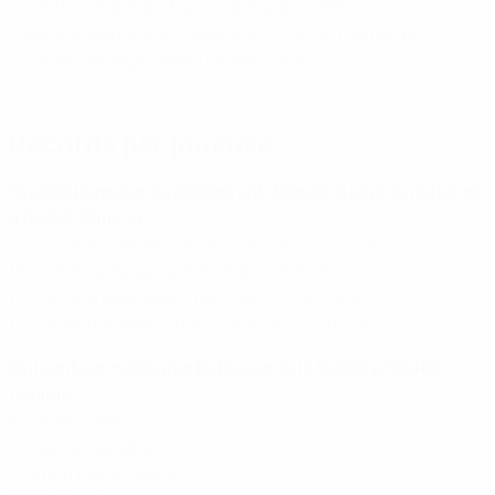
e
V contre Italie, match pour la 3
place 1989 (1-1 / 2-1)
D contre Allemagne, finale 2001 (0-0 / 0-1 but en or)
D contre Norvège, demi-finales 2005 (2-2 / 2-3)
Records par joueuse
Quelles joueuses suédoises ont disputé le plus de matches
à l'EURO féminin ?
21 : Kosovare Asllani (2009, 2013, 2017, 2022, 2025)
19 : Caroline Seger (2005, 2009, 2013, 2017)
17 : Victoria Svensson (1997, 2001, 2005, 2009)
17 : Hedvig Lindahl (2005, 2009, 2013, 2017, 2022)
Qui sont les meilleures buteuses de la Suède à l'EURO
féminin ?
8 : Lotta Schelin
6 : Hanna Ljungberg
5 : Stina Blackstenius