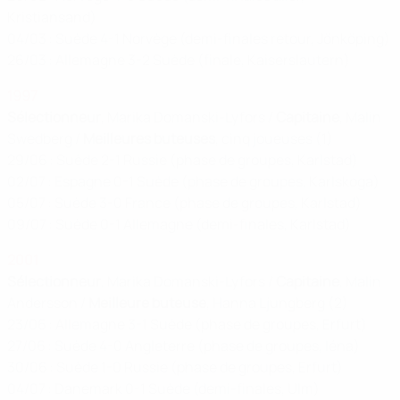
Kristiansand)
04/03 : Suède 4-1 Norvège (demi-finales retour, Jönköping)
26/03 : Allemagne 3-2 Suède (finale, Kaiserslautern)
1997
Sélectionneur
, Marika Domanski-Lyfors /
Capitaine
, Malin
Swedberg /
Meilleures buteuses
, cinq joueuses (1)
29/06 : Suède 2-1 Russie (phase de groupes, Karlstad)
02/07 : Espagne 0-1 Suède (phase de groupes, Karlskoga)
05/07 : Suède 3-0 France (phase de groupes, Karlstad)
09/07 : Suède 0-1 Allemagne (demi-finales, Karlstad)
2001
Sélectionneur
, Marika Domanski-Lyfors /
Capitaine
, Malin
Andersson /
Meilleure buteuse
, Hanna Ljungberg (2)
23/06 : Allemagne 3-1 Suède (phase de groupes, Erfurt)
27/06 : Suède 4-0 Angleterre (phase de groupes, Iéna)
30/06 : Suède 1-0 Russie (phase de groupes, Erfurt)
04/07 : Danemark 0-1 Suède (demi-finales, Ulm)