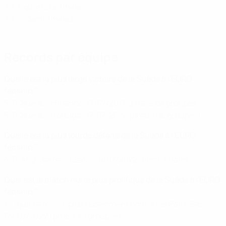
2017
, quarts de finale
2022
, demi-finales
Records par équipe
Quelle est la plus large victoire de la Suède à l'EURO
féminin ?
5-0, Suède - Finlande, 13/07/2013 (phase de groupes)
5-0, Suède - Portugal, 17/07/2022 (phase de groupes)
Quelle est la plus lourde défaite de la Suède à l'EURO
féminin ?
4-0, Angleterre - Suède, 26/07/2022 (demi-finales)
Quel est le match nul le plus prolifique de la Suède à l'EURO
féminin ?
1-1, quatre fois, le plus récemment contre les Pays-Bas,
09/07/2022 (phase de groupes)