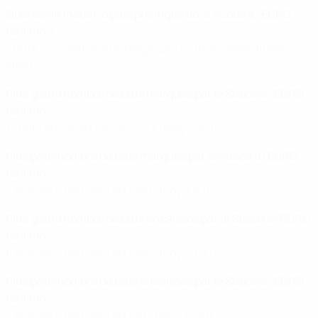
Quel est le match le plus prolifique de la Suède à l'EURO
féminin ?
7 buts, 3-4 contre la Norvège, 26/02/1995 (demi-finales
aller)
Plus grand nombre de buts marqués par la Suède à l'EURO
féminin
13 buts en 5 matches en 2013 (moy. 2,60)
Plus petit nombre de buts marqués par la Suède à l'EURO
féminin
3 buts en 2 matches en 1989 (moy. 1,50)
Plus grand nombre de buts encaissés par la Suède à l'EURO
féminin
8 buts en 3 matches en 1995 (moy. 2,67)
Plus petit nombre de buts encaissés par la Suède à l'EURO
féminin
2 buts en 4 matches en 1997 (moy. 0,50)