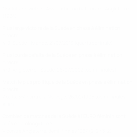
*Inclut une victoire 4-3 aux tirs au but contre l'Angleterre
(1984)
Plus large victoire de la Suède en phase à élimination
directe
4-0, Suède - Islande, 21/07/2013 (quarts de finale)
Plus lourde défaite de la Suède en phase à élimination
directe
4-0, Angleterre - Suède, 26/07/2022 (demi-finales)
Match le plus prolifique de la Suède en phase à élimination
directe
7 buts, 3-4 contre la Norvège, 26/02/1995 (demi-finales
aller)
Combien de matches de la Suède à l'EURO féminin sont
allés en prolongation ?
V contre Angleterre, demi-finales 1987 (2-2 / 3-2)