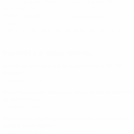
35a 344j : Kosovare Asllani (contre la Pologne, EURO
féminin 2025)
35a 68j : Linda Sembrant (contre la Belgique, EURO féminin
2022)
33a 148j : Lotta Schelin (contre l'Italie, EURO féminin 2017)
Records par sélectionneur
Qui a dirigé la Suède lors du plus grand nombre d'EURO
féminins ?
3 : Marika Domanski-Lyfors (1997, 2001, 2005)
Qui a dirigé la Suède lors du plus grand nombre de matches
de l'EURO féminin ?
13 : Marika Domanski-Lyfors (1997, 2001, 2005)
Quel sélectionneur a enregistré le plus de victoires avec la
Suède à l'EURO féminin ?
7 : Marika Domanski-Lyfors (1997, 2001, 2005)