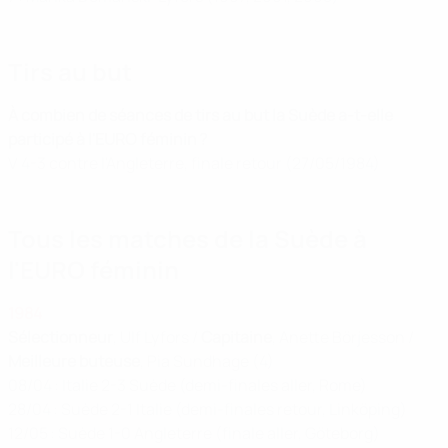
Tirs au but
À combien de séances de tirs au but la Suède a-t-elle
participé à l'EURO féminin ?
V 4-3 contre l'Angleterre, finale retour (27/05/1984)
Tous les matches de la Suède à
l'EURO féminin
1984
Sélectionneur
, Ulf Lyfors /
Capitaine
, Anette Börjesson /
Meilleure buteuse
, Pia Sundhage (4)
08/04 : Italie 2-3 Suède (demi-finales aller, Rome)
28/04 : Suède 2-1 Italie (demi-finales retour, Linköping)
12/05 : Suède 1-0 Angleterre (finale aller, Göteborg)