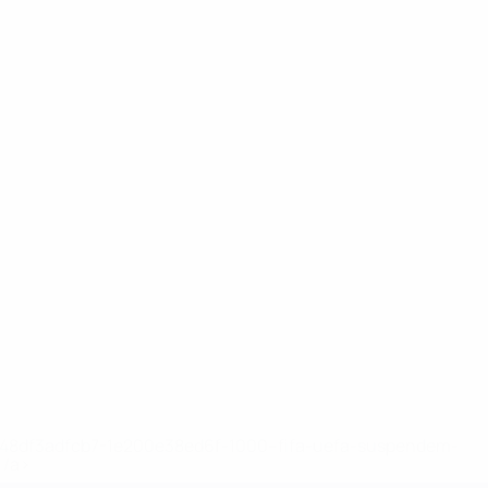
2-148df3adfcb7-1e200e38ed6f-1000--fifa-uefa-suspendem-
</a>