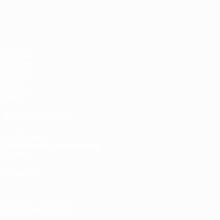
EURO féminin
Matches
Groupes
UEFA.tv
Stats
Équipes
Infos
VOIR ÉGALEMENT
fr.UEFA.com
Fondation UEFA pour l'enfance
Boutique
LANGUES
Français
English
Français
Deutsch
Русский
Español
Italiano
SUIVEZ-NOUS SUR