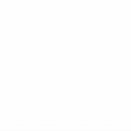
3
Buts concédés
0,3 moy. par match
0
Cartons rouges
.uefa.com/insideuefa/mediaservices/mediareleases/news/027
ipas-e-seleccoes-russas-de-todas-as-prov/' >En savoir plus