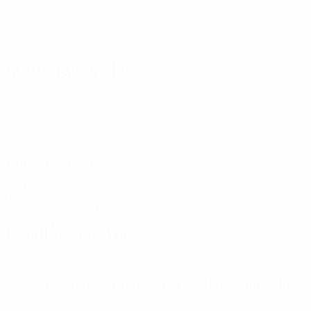
Statistiques clés
18
Buts
1,8 moy. par match
9
Cartons jaunes
0,9 moy. par match
Voir toutes les stats
Dernières news
* Suspendue jusqu'à nouvel ordre. <a href='https://fr
equ