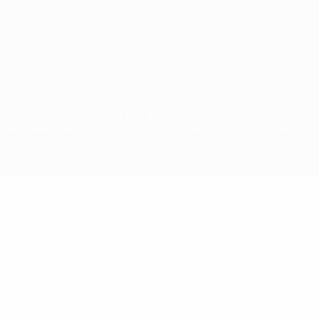
Paramètres des cookies
© 1998-2026 UEFA. Tous droits réservés.
La désignation UEFA, le logo de l'UEFA et toutes les marques liées
aux compétitions de l'UEFA sont protégés en tant que marques
et/ou droits d'auteur de l'UEFA. Toute utilisation de ces marques
déposées à des fins commerciales est interdite. L'utilisation de la
plate-forme UEFA.com implique que vous acceptez les Conditions
générales et les Dispositions en matière de vie privée.