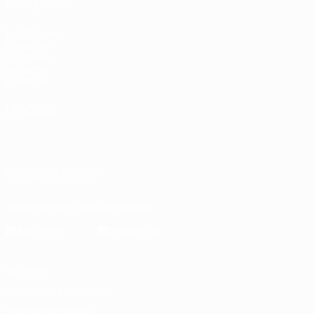
ÉGALEMENT
fr.UEFA.com
Fondation
UEFA pour
l'enfance
Boutique
LANGUES
Français
English
Français
Deutsch
Русский
Español
Italiano
Português
SUIVEZ-NOUS SUR
Télécharger l'appli officielle
Vie privée
Conditions d'utilisation
Politique de cookies