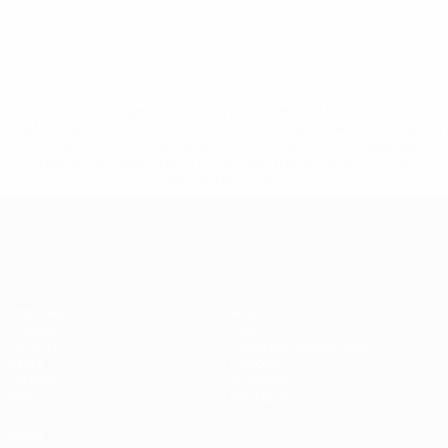
* Suspendue jusqu'à nouvel ordre. <a
href='https://fr.uefa.com/insideuefa/mediaservices/media
148df3adfcb7-1e200e38ed6f-1000--fifa-uefa-suspendem-
equipas-e-seleccoes-russas-de-todas-as-prov/' >En
savoir plus</a>
EURO féminin
Matches
Jeux
Groupes
Billets
UEFA.tv
Guide de l'évènement
Stats
Histoire
Équipes
À propos
Infos
Boutique
VOIR