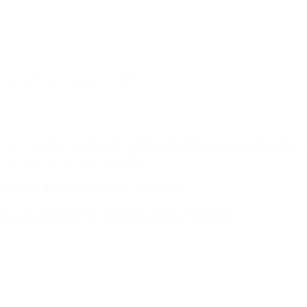
urs de l'EURO féminin de l'UEFA 2025 ici
.
l'Espagne
pour son premier match à Berne, mais l'Italie a connu 
1-0 contre la Belgique
à Sion.
 l'Espagne ne perd pas face à la Belgique.
 Portugal et que la Belgique ne bat pas l'Espagne.