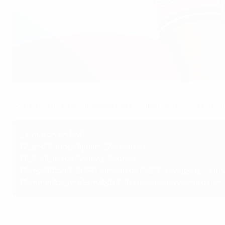
L'Italie a entamé sa campagne par une courte victoire sur la Belgiq
AFP via Getty Images
Toutes les infos sur le match du Groupe B de l'
EURO fémini
Le match en bref
Quand ?
: lundi 7 juillet (21 heures)
Où ?
: Stade de Genève, Genève
Compétition ?
: EURO féminin de l'UEFA, Groupe B, Journ
Comment suivre le match ?
:
Toutes les infos et le direct 