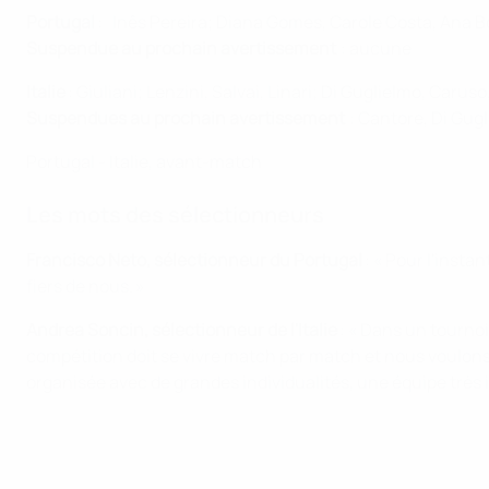
Portugal
: Inês Pereira; Diana Gomes, Carole Costa, Ana Bo
Suspendue au prochain avertissement
: aucune
Italie
: Giuliani; Lenzini, Salvai, Linari; Di Guglielmo, Car
Suspendues au prochain avertissement
: Cantore, Di Gugl
Portugal - Italie, avant-match
Les mots des sélectionneurs
Francisco Neto, sélectionneur du Portugal
: « Pour l'inst
fiers de nous. »
Andrea Soncin, sélectionneur de l'Italie
: « Dans un tournoi
compétition doit se vivre match par match et nous voulons
organisée avec de grandes individualités, une équipe très i