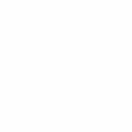
Et ensuite ?
Groupe B, Journée 3
11/07
Italie - Espagne
11/07
Portugal - Belgique
Télécharge l'app officielle
© 1998-2026 UEFA. All rights reserved.
Mis à jour le: lundi 7 juillet 2025