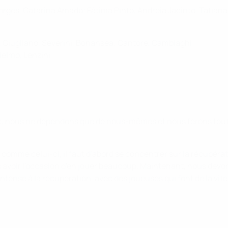
rges, Catarina Amado; Fátima Pinto, Andreia Jacinto, Tatiana P
uso, Giugliano, Severini, Bonansea; Cantore, Cambiaghi
ielmo, Lenzini
ant, nous ne dépendons que de nous-mêmes et nous ferons tout, 
 comme celui-ci, il faut d'abord se concentrer sur la récupérat
 avoir l'occasion d'en jouer beaucoup. Maintenant, nous devon
ntense à la récupération, avec des joueuses qui font de la vite