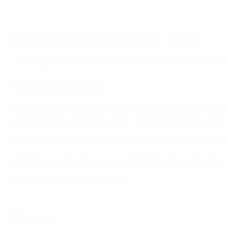
Sur quelle chaîne voir Portugal - Italie ?
Les fans peuvent retrouver la liste des partenaires diffuse
Ce qu'il faut savoir
Le Portugal a été défait d'entrée en
s'inclinant 5-0 face à 
pris l'avantage juste avant la mi-temps lors de son
succès 
Le
Portugal
sera éliminé s'il s'incline face à l'Italie et que
L'
Italie
sera qualifiée pour les quarts de finale si elle bat le
Compose ton équipe Fantasy !
Compos