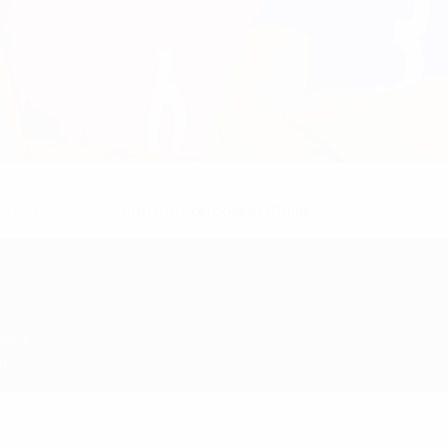
ue
n de l'UEFA 2025
entre le Portugal et l'Italie.
ée 2
ici