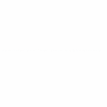
une autre histoire en faisant preuve de solidité après avoir