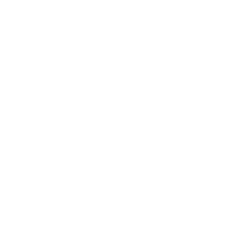
into, Andreia Norton; Jéssica Silva, Diana Silva
tant que ce sera (possible), pour rendre les Portugais
ion, puis sur le prochain objectif. Je pense que cette
s nous concentrer sur le Portugal, qui est une équipe
sse leur meilleure arme. »