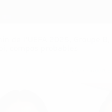
nin de l'UEFA 2025, Groupe B, 
oi, compos probables
r le match du Groupe B de l'EURO féminin de l'UEFA