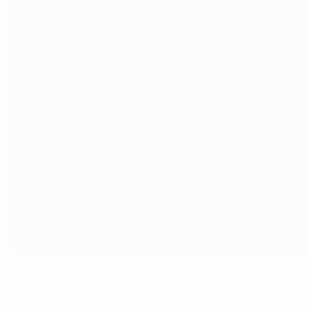
Leigh Sports Village
Wigan & Leigh
16°
soirée partiellement nuageuse
Le terrain est impeccable