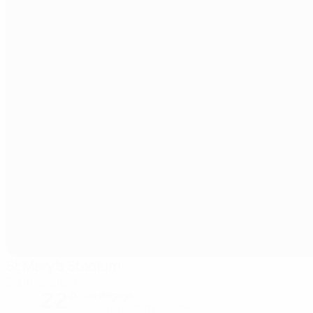
St Mary's Stadium
Southampton
22°
ciel dégagé
Le terrain est impeccable