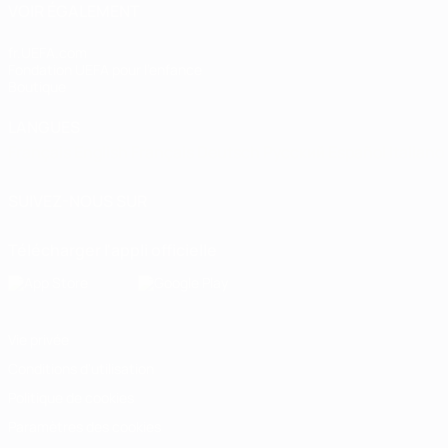
VOIR ÉGALEMENT
fr.UEFA.com
Fondation UEFA pour l'enfance
Boutique
LANGUES
Français
English
Français
Deutsch
Русский
Español
Italiano
SUIVEZ-NOUS SUR
Télécharger l'appli officielle
Vie privée
Conditions d'utilisation
Politique de cookies
Paramètres des cookies