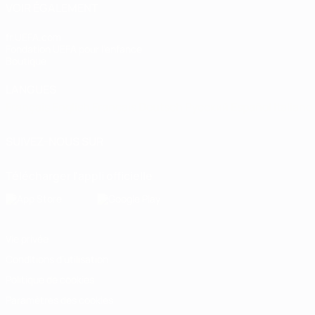
VOIR ÉGALEMENT
fr.UEFA.com
Fondation UEFA pour l'enfance
Boutique
LANGUES
Français
English
Français
Deutsch
Русский
Español
Italiano
SUIVEZ-NOUS SUR
Télécharger l'appli officielle
Vie privée
Conditions d'utilisation
Politique de cookies
Paramètres des cookies