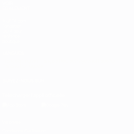
VOIR
ÉGALEMENT
fr.UEFA.com
Fondation
UEFA pour
l'enfance
Boutique
LANGUES
Français
English
Français
Deutsch
Русский
Español
Italiano
Português
SUIVEZ-NOUS SUR
Télécharger l'appli officielle
Vie privée
Conditions d'utilisation