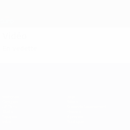
Passer
au
contenu
Nations League &amp; EURO féminin
Obtenir
principal
Scores &amp; stats foot en direct
EURO féminin
Vidéo
En vedette
EURO féminin
Matches
Jeux
Groupes
Billets
UEFA.tv
Guide de l'évènement
Stats
Histoire
Équipes
À propos
Infos
Boutique