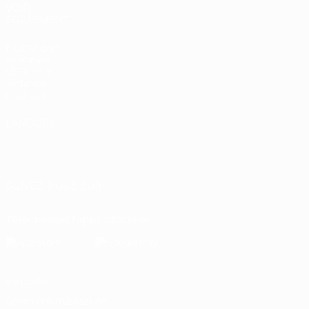
VOIR
ÉGALEMENT
fr.UEFA.com
Fondation
UEFA pour
l'enfance
Boutique
LANGUES
Français
English
Français
Deutsch
Русский
Español
Italiano
Português
SUIVEZ-NOUS SUR
Télécharger l'appli officielle
Vie privée
Conditions d'utilisation