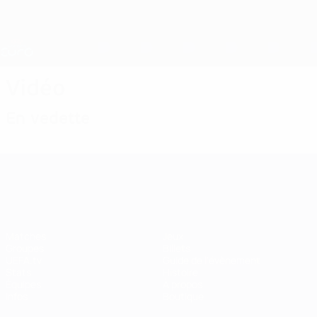
Passer
au
contenu
Nations League &amp; EURO féminin
Obtenir
principal
Scores &amp; stats foot en direct
EURO féminin
Vidéo
En vedette
EURO féminin
Matches
Jeux
Groupes
Billets
UEFA.tv
Guide de l'évènement
Stats
Histoire
Équipes
À propos
Infos
Boutique