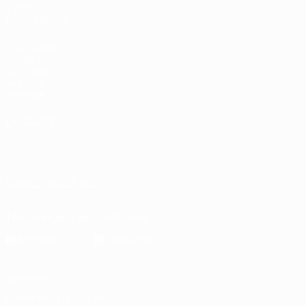
VOIR
ÉGALEMENT
fr.UEFA.com
Fondation
UEFA pour
l'enfance
Boutique
LANGUES
Français
English
Français
Deutsch
Русский
Español
Italiano
Português
SUIVEZ-NOUS SUR
Télécharger l'appli officielle
Vie privée
Conditions d'utilisation