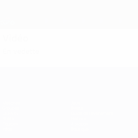
Passer
au
contenu
Nations League &amp; EURO féminin
Obtenir
principal
Scores &amp; stats foot en direct
EURO féminin
Vidéo
En vedette
EURO féminin
Matches
Jeux
Groupes
Billets
UEFA.tv
Guide de l'évènement
Stats
Histoire
Équipes
À propos
Infos
Boutique