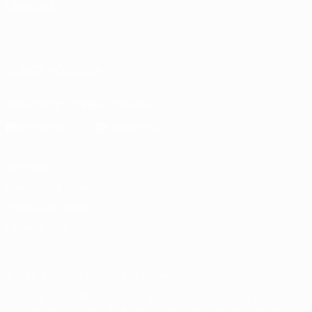
LANGUES
Français
English
Français
Deutsch
Русский
Español
Italiano
Português
SUIVEZ-NOUS SUR
Télécharger l'appli officielle
Vie privée
Conditions d'utilisation
Politique de cookies
Paramètres des cookies
© 1998-2026 UEFA. Tous droits réservés.
La désignation UEFA, le logo de l'UEFA et toutes les marques liées
aux compétitions de l'UEFA sont protégés en tant que marques