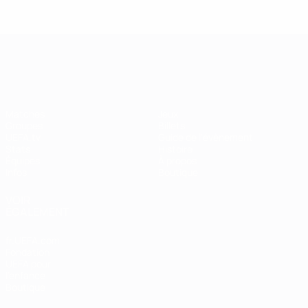
EURO féminin
Matches
Jeux
Groupes
Billets
UEFA.tv
Guide de l'évènement
Stats
Histoire
Équipes
À propos
Infos
Boutique
VOIR
ÉGALEMENT
fr.UEFA.com
Fondation
UEFA pour
l'enfance
Boutique