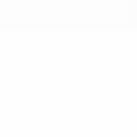
et/ou droits d'auteur de l'UEFA. Toute utilisation de ces marques
déposées à des fins commerciales est interdite. L'utilisation de la
plate-forme UEFA.com implique que vous acceptez les Conditions
générales et les Dispositions en matière de vie privée.