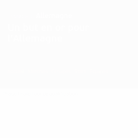
Allemagne
VAINQUEUR
Un but en or pour
l'Allemagne
Accueil
Matches
Groupes
Stats
Équipes
Phase finale
Tour de qualification