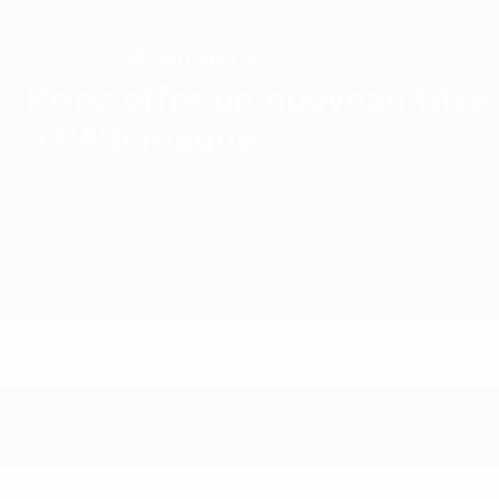
Allemagne
VAINQUEUR
Prinz offre un nouveau titre
à l'Allemagne
Accueil
Matches
Groupes
Stats
Équipes
Matches - 1997 