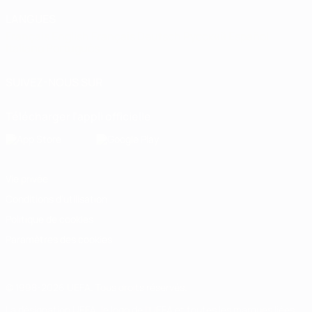
LANGUES
Français
English
Français
Deutsch
Русский
Español
Italiano
Português
SUIVEZ-NOUS SUR
Télécharger l'appli officielle
Vie privée
Conditions d'utilisation
Politique de cookies
Paramètres des cookies
© 1998-2026 UEFA. Tous droits réservés.
La désignation UEFA, le logo de l'UEFA et toutes les marques liées