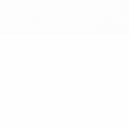
aux compétitions de l'UEFA sont protégés en tant que marques
et/ou droits d'auteur de l'UEFA. Toute utilisation de ces marques
déposées à des fins commerciales est interdite. L'utilisation de la
plate-forme UEFA.com implique que vous acceptez les Conditions
générales et les Dispositions en matière de vie privée.