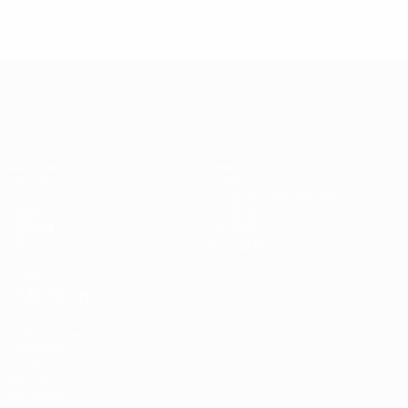
EURO féminin
Matches
Jeux
Groupes
Billets
UEFA.tv
Guide de l'évènement
Stats
Histoire
Équipes
À propos
Infos
Boutique
VOIR
ÉGALEMENT
fr.UEFA.com
Fondation
UEFA pour
l'enfance
Boutique