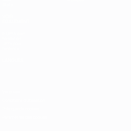
Stats
VOIR
ÉGALEMENT
fr.UEFA.com
Fondation
UEFA pour
l'enfance
LANGUES
Français
English
Français
Deutsch
Русский
Español
Italiano
Português
Vie privée
Conditions d'utilisation
Politique de cookies
Paramètres des cookies