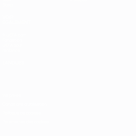
Stats
VOIR
ÉGALEMENT
fr.UEFA.com
Fondation
UEFA pour
l'enfance
LANGUES
Français
English
Français
Deutsch
Русский
Español
Italiano
Português
Vie privée
Conditions d'utilisation
Politique de cookies
Paramètres des cookies