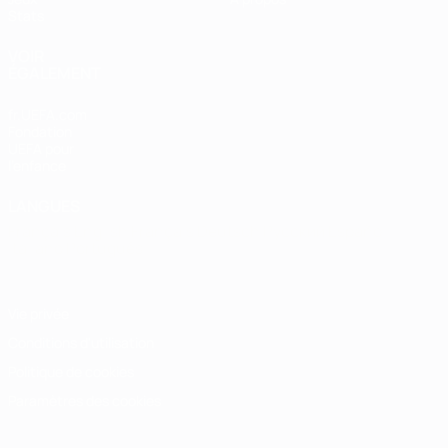
Stats
VOIR
ÉGALEMENT
fr.UEFA.com
Fondation
UEFA pour
l'enfance
LANGUES
Français
English
Français
Deutsch
Русский
Español
Italiano
Português
Vie privée
Conditions d'utilisation
Politique de cookies
Paramètres des cookies